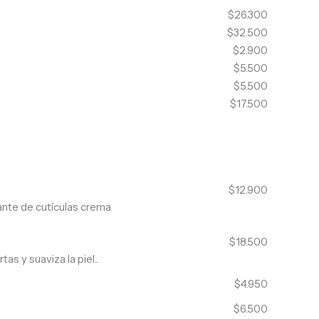
$26.300
$32.500
$2.900
$5.500
$5.500
$17.500
$12.900
ante de cutículas crema
$18.500
s y suaviza la piel..
$4.950
$6.500