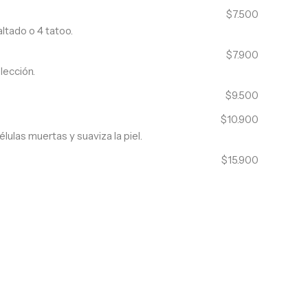
$7.500
ltado o 4 tatoo.
$7.900
lección.
$9.500
$10.900
ulas muertas y suaviza la piel.
$15.900