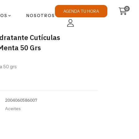
0
AGENDA TU HORA
TOS
NOSOTROS
idratante Cutículas
Menta 50 Grs
 50 grs
2004060586007
Aceites