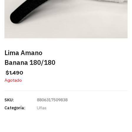
Lima Amano
Banana 180/180
$
1.490
Agotado
SKU:
8806317509838
Categoría:
Uñas