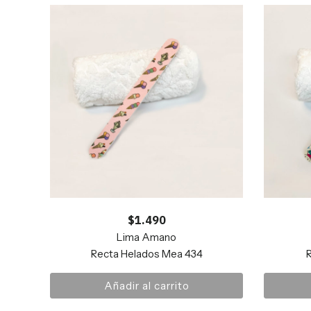
$
1.490
Lima Amano
Recta Helados Mea 434
R
Añadir al carrito