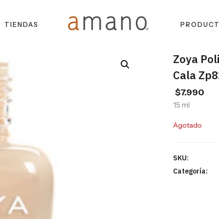
TIENDAS
PRODUC
Zoya Pol
Cala Zp
$
7.990
15 ml
Agotado
SKU:
Categoría: