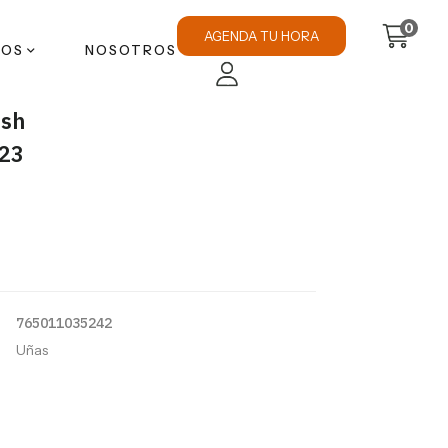
0
AGENDA TU HORA
TOS
NOSOTROS
ish
823
765011035242
Uñas