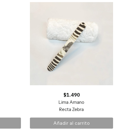
$
1.490
Lima Amano
Pac
Recta Zebra
Añadir al carrito