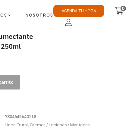
0
AGENDA TU HORA
TOS
NOSOTROS
umectante
 250ml
carrito
7804645640118
Linea Frutal
,
Cremas / Lociones / Mantecas