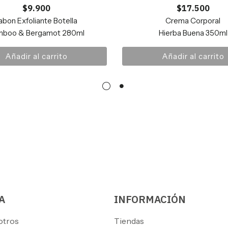
$
9.900
$
17.500
abon Exfoliante Botella
Crema Corporal
mboo & Bergamot 280ml
Hierba Buena 350ml
Añadir al carrito
Añadir al carrito
A
INFORMACIÓN
otros
Tiendas