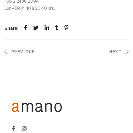
+56 2 2486 2094
Lun.- Dom. 10 a 20:40 hrs.
Share:
NAVEGACIÓN
PREVIOUS
NEXT
DE
ENTRADAS