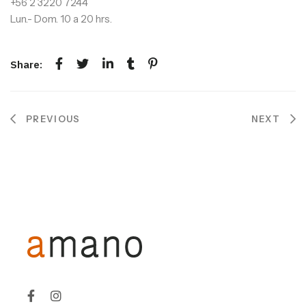
+56 2 3220 7244
Lun.- Dom. 10 a 20 hrs.
Share:
NAVEGACIÓN
PREVIOUS
NEXT
DE
ENTRADAS